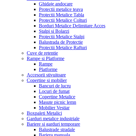
Ghidaje andocare
Protectii metalice teava
Protectii Metalice Tabla
Protectii Metalice Colturi
Borduri Metalice Delimitare Acces
Stalpi si Bolarzi
Protectii Metalice Stalpi
Balustrada de Protectie
Protectii Metalice Rafturi
Cuve de retentie
Rampe si Platforme
Rampe
Platforme
Accesorii stivuitoare
Copertine si mobilier
Bancuri de lucru
Locuri de fumat
Copertine Metalice
Masute picnic lemn
Mobilier Vestiar
Boxpaleti Metalici
Garduri metalice industriale
Bariere si garduri temporare
Balustrade stradale
Bariera manuala