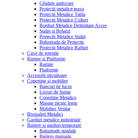
Ghidaje andocare
Protectii metalice teava
Protectii Metalice Tabla
Protectii Metalice Colturi
Borduri Metalice Delimitare Acces
Stalpi si Bolarzi
Protectii Metalice Stalpi
Balustrada de Protectie
Protectii Metalice Rafturi
Cuve de retentie
Rampe si Platforme
Rampe
Platforme
Accesorii stivuitoare
Copertine si mobilier
Bancuri de lucru
Locuri de fumat
Copertine Metalice
Masute picnic lemn
Mobilier Vestiar
Boxpaleti Metalici
Garduri metalice industriale
Bariere si garduri temporare
Balustrade stradale
Bariera manuala