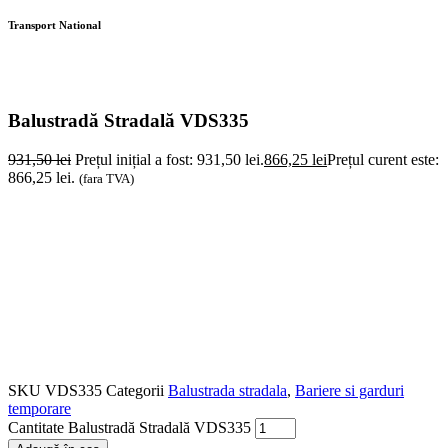
Transport National
Balustradă Stradală VDS335
931,50
lei
Prețul inițial a fost: 931,50 lei.
866,25
lei
Prețul curent este:
866,25 lei.
(fara TVA)
SKU
VDS335
Categorii
Balustrada stradala
,
Bariere si garduri
temporare
Cantitate Balustradă Stradală VDS335