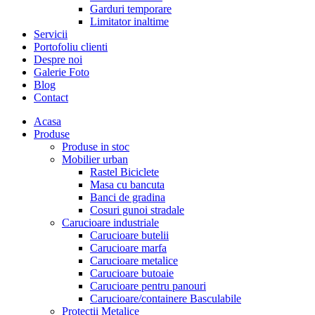
Garduri temporare
Limitator inaltime
Servicii
Portofoliu clienti
Despre noi
Galerie Foto
Blog
Contact
Acasa
Produse
Produse in stoc
Mobilier urban
Rastel Biciclete
Masa cu bancuta
Banci de gradina
Cosuri gunoi stradale
Carucioare industriale
Carucioare butelii
Carucioare marfa
Carucioare metalice
Carucioare butoaie
Carucioare pentru panouri
Carucioare/containere Basculabile
Protectii Metalice