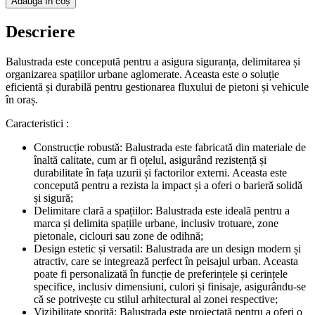
Adaugă în coș
Descriere
Balustrada este concepută pentru a asigura siguranța, delimitarea și
organizarea spațiilor urbane aglomerate. Aceasta este o soluție
eficientă și durabilă pentru gestionarea fluxului de pietoni și vehicule
în oraș.
Caracteristici :
Construcție robustă: Balustrada este fabricată din materiale de
înaltă calitate, cum ar fi oțelul, asigurând rezistență și
durabilitate în fața uzurii și factorilor externi. Aceasta este
concepută pentru a rezista la impact și a oferi o barieră solidă
și sigură;
Delimitare clară a spațiilor: Balustrada este ideală pentru a
marca și delimita spațiile urbane, inclusiv trotuare, zone
pietonale, ciclouri sau zone de odihnă;
Design estetic și versatil: Balustrada are un design modern și
atractiv, care se integrează perfect în peisajul urban. Aceasta
poate fi personalizată în funcție de preferințele și cerințele
specifice, inclusiv dimensiuni, culori și finisaje, asigurându-se
că se potrivește cu stilul arhitectural al zonei respective;
Vizibilitate sporită: Balustrada este proiectată pentru a oferi o