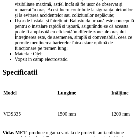
vizibilitate maximă, astfel încât să fie ușor de observat și
remarcat în oraș. Acest lucru contribuie la siguranța pietonilor
și la evitarea accidentelor sau coliziunilor neplăcute;
Ușor de instalat și întreținut: Balustrada urbană este concepută
pentru o instalare rapidă și ușoară, asigurându-se că aceasta
poate fi amplasată cu eficiență în diferite zone ale orașului.
Întreținerea este, de asemenea, simplă și convenabilă, ceea ce
permite menținerea barierelor într-o stare optimă de
funcționare pe termen lung;
Material: Oțel;
Vopsit in camp electrostatic.
Specificatii
Model
Lungime
Inălțime
VDS335
1500 mm
1200 mm
Vidas MET
produce o gama variata de protectii anti-coliziune