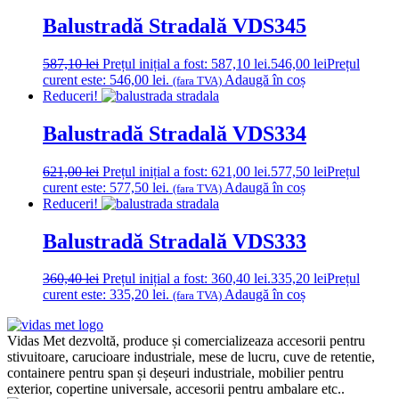
Balustradă Stradală VDS345
587,10
lei
Prețul inițial a fost: 587,10 lei.
546,00
lei
Prețul
curent este: 546,00 lei.
Adaugă în coș
(fara TVA)
Reduceri!
Balustradă Stradală VDS334
621,00
lei
Prețul inițial a fost: 621,00 lei.
577,50
lei
Prețul
curent este: 577,50 lei.
Adaugă în coș
(fara TVA)
Reduceri!
Balustradă Stradală VDS333
360,40
lei
Prețul inițial a fost: 360,40 lei.
335,20
lei
Prețul
curent este: 335,20 lei.
Adaugă în coș
(fara TVA)
Vidas Met dezvoltă, produce și comercializeaza accesorii pentru
stivuitoare, carucioare industriale, mese de lucru, cuve de retentie,
containere pentru span și deșeuri industriale, mobilier pentru
exterior, copertine universale, accesorii pentru ambalare etc..