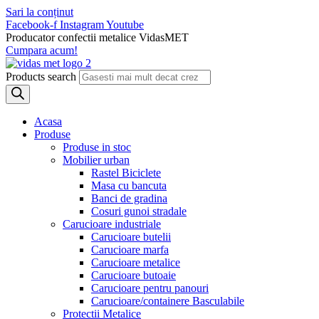
Sari la conținut
Facebook-f
Instagram
Youtube
Producator confectii metalice VidasMET
Cumpara acum!
Products search
Acasa
Produse
Produse in stoc
Mobilier urban
Rastel Biciclete
Masa cu bancuta
Banci de gradina
Cosuri gunoi stradale
Carucioare industriale
Carucioare butelii
Carucioare marfa
Carucioare metalice
Carucioare butoaie
Carucioare pentru panouri
Carucioare/containere Basculabile
Protectii Metalice