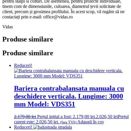
pentru stalpi si colturi. De asemenea, pentru proiecte individuale,
tinem cont de dimensiunile, culoarea, diametrul țevii solicitate de
client, precum și grosimea profilului. În acest scop, vă rugăm să ne
contactați prin e-mail: office@vidas.ro
Vidas
Produse similare
Produse similare
Reduceri!
Bariera contrabalansata manuala cu
deschidere verticala. Lungime: 3000
mm Model: VDS351
2.179,00
lei
Prețul inițial a fost: 2.179,00 lei.
2.026,50
lei
Prețul
curent este: 2.026,50 lei.
Adaugă în coș
(fara TVA)
Reduceri!