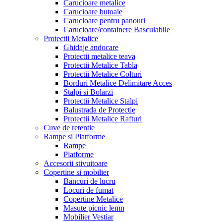
Carucioare metalice
Carucioare butoaie
Carucioare pentru panouri
Carucioare/containere Basculabile
Protectii Metalice
Ghidaje andocare
Protectii metalice teava
Protectii Metalice Tabla
Protectii Metalice Colturi
Borduri Metalice Delimitare Acces
Stalpi si Bolarzi
Protectii Metalice Stalpi
Balustrada de Protectie
Protectii Metalice Rafturi
Cuve de retentie
Rampe si Platforme
Rampe
Platforme
Accesorii stivuitoare
Copertine si mobilier
Bancuri de lucru
Locuri de fumat
Copertine Metalice
Masute picnic lemn
Mobilier Vestiar