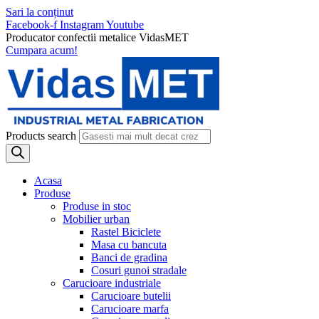
Sari la conținut
Facebook-f
Instagram
Youtube
Producator confectii metalice VidasMET
Cumpara acum!
Products search
Acasa
Produse
Produse in stoc
Mobilier urban
Rastel Biciclete
Masa cu bancuta
Banci de gradina
Cosuri gunoi stradale
Carucioare industriale
Carucioare butelii
Carucioare marfa