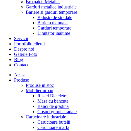
Boxpaleti Metalici
Garduri metalice industriale
Bariere si garduri temporare
Balustrade stradale
Bariera manuala
Garduri temporare
Limitator inaltime
Servicii
Portofoliu clienti
Despre noi
Galerie Foto
Blog
Contact
Acasa
Produse
Produse in stoc
Mobilier urban
Rastel Biciclete
Masa cu bancuta
Banci de gradina
Cosuri gunoi stradale
Carucioare industriale
Carucioare butelii
Carucioare marfa