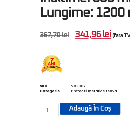
Lungime: 1200
341,96
lei
367,70
lei
(fara T
SKU
VDS307
Categorie
Protectii metalice teava
Adaugă În Coș