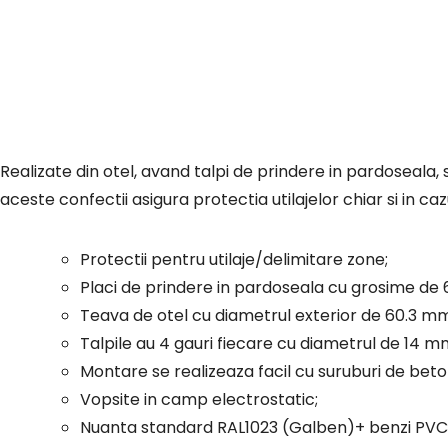
Realizate din otel, avand talpi de prindere in pardoseala, solide, cu cate 4 gauri fiecare si sudate cu echipamente de ultima generatie,
aceste confectii asigura protectia utilajelor chiar si in ca
Protectii pentru utilaje/delimitare zone;
Placi de prindere in pardoseala cu grosime de
Teava de otel cu diametrul exterior de 60.3 m
Talpile au 4 gauri fiecare cu diametrul de 14 m
Montare se realizeaza facil cu suruburi de bet
Vopsite in camp electrostatic;
Nuanta standard RAL1023 (Galben)+ benzi PVC