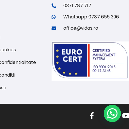
0371 787 717
Whatsapp 0787 655 396
office@vidas.ro
u
 cookies
confidentialitate
onditii
use