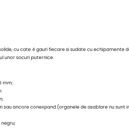
zul unor socuri puternice.
 6 mm;
m
m;
on sau ancore conexpand (organele de asablare nu sunt in
 negru;