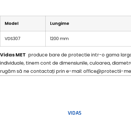
Model
Lungime
VDS307
1200 mm
Vidas MET
produce bare de protectie intr-o gama larga
individuale, tinem cont de dimensiunile, culoarea, diametrul
rugăm să ne contactați prin e-mail: office@protectii-me
VIDAS