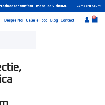
Producator confectii metalice VidasMET
Cumpara Acum!
0
i
Despre Noi
Galerie Foto
Blog
Contact
ctie,
ica
mm