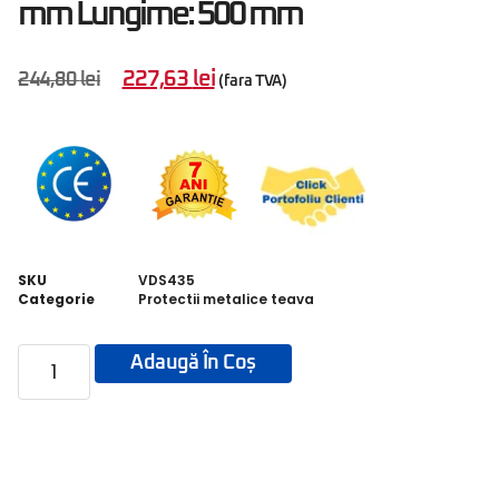
mm Lungime: 500 mm
227,63
lei
244,80
lei
(fara TVA)
SKU
VDS435
Categorie
Protectii metalice teava
Adaugă În Coș