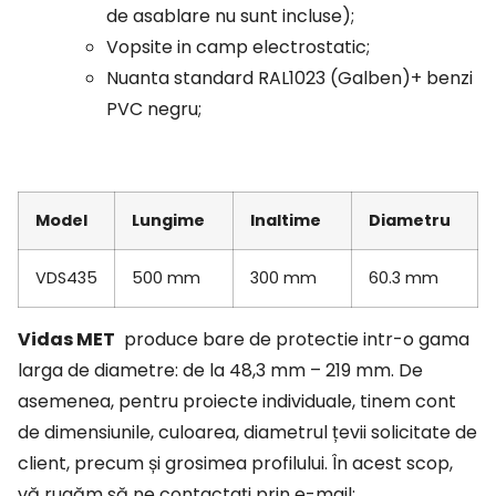
de asablare nu sunt incluse);
Vopsite in camp electrostatic;
Nuanta standard RAL1023 (Galben)+ benzi
PVC negru;
Model
Lungime
Inaltime
Diametru
VDS435
500 mm
300 mm
60.3 mm
Vidas MET
produce bare de protectie intr-o gama
larga de diametre: de la 48,3 mm – 219 mm. De
asemenea, pentru proiecte individuale, tinem cont
de dimensiunile, culoarea, diametrul țevii solicitate de
client, precum și grosimea profilului. În acest scop,
vă rugăm să ne contactați prin e-mail: