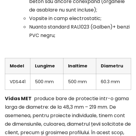
beton sau ancore conexpand (organele
de asablare nu sunt incluse);
Vopsite in camp electrostatic;
Nuanta standard RAL1023 (Galben)+ benzi
PVC negru;
Model
Lungime
Inaltime
Diametru
VDS441
500 mm
500 mm
60.3 mm
Vidas MET
produce bare de protectie intr-o gama
larga de diametre: de la 48,3 mm – 219 mm. De
asemenea, pentru proiecte individuale, tinem cont
de dimensiunile, culoarea, diametrul țevii solicitate de
client, precum și grosimea profilului. În acest scop,