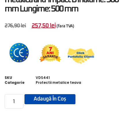
mm Lungime: 500 mm
257,50
lei
276,90
lei
(fara TVA)
SKU
VDS441
Categorie
Protectii metalice teava
Adaugă În Coș