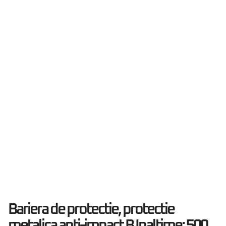
Bariera de protectie, protectie
metalica anti-impact B Inaltime: 500