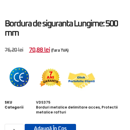
Bordura de siguranta Lungime: 500
mm
70,88
lei
76,20
lei
(fara TVA)
SKU
VDS375
Categorii
Borduri metalice delimitare acces
,
Protectii
metalice rafturi
Adaugă În Coș