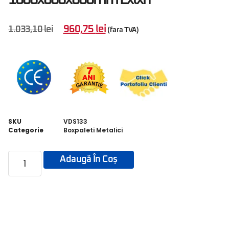
960,75
lei
1.033,10
lei
(fara TVA)
SKU
VDS133
Categorie
Boxpaleti Metalici
Adaugă În Coș