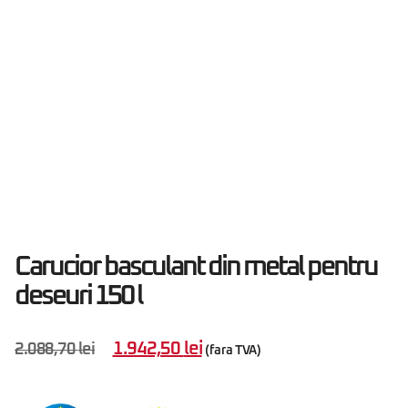
Carucior basculant din metal pentru
deseuri 150 l
1.942,50
lei
2.088,70
lei
(fara TVA)