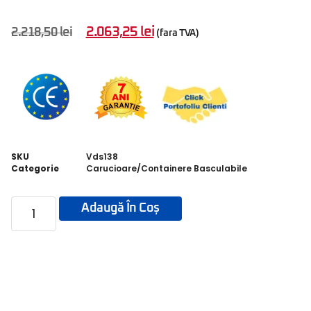
2.063,25
lei
2.218,50
lei
(fara TVA)
SKU
Vds138
Categorie
Carucioare/Containere Basculabile
Adaugă În Coș