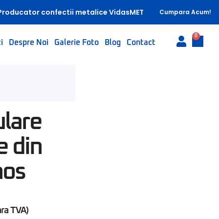
Producator confectii metalice VidasMET
Cumpara Acum!
0
i
Despre Noi
Galerie Foto
Blog
Contact
ulare
e din
nos
ara TVA)