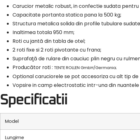
Carucior metalic robust, in confectie sudata pentru a
Capacitate portanta statica pana la 500 kg;
Structura metalica solida din profile tubulare sudate
Inaltimea totala 950 mm;
Roti cu jantă din tabla de otel;
2 roti fixe si 2 roti pivotante cu frana;
Suprafaţă de rulare din cauciuc plin negru cu rulmen
Producător roti :
TENTE ROLLEN GmbH/Germania;
Optional caruciorele se pot accesoriza cu alt tip de r
Vopsire in camp electrostatic intr-una din nuantele
Specificatii
Model
Lungime