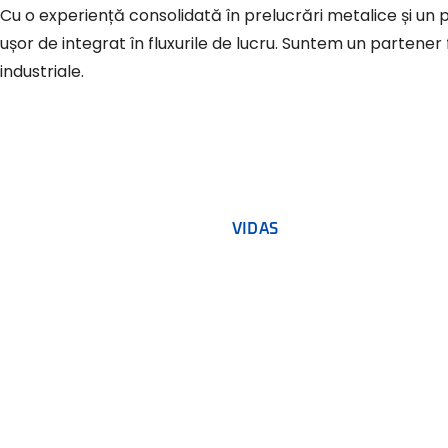
Cu o experiență consolidată în prelucrări metalice și un parc de utilaje performant, Vidas MET oferă produse fiabile, bine construite și
ușor de integrat în fluxurile de lucru. Suntem un partener f
industriale.
VIDAS