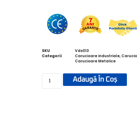
SKU
Vds013
Categorii
Carucioare industriale
,
Caruci
Carucioare Metalice
Adaugă În Coș