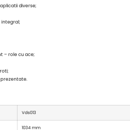
plicatii diverse;
 integral;
t – role cu ace;
oti;
 prezentate.
Vds013
1034 mm