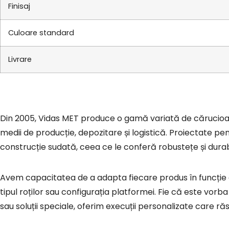
Finisaj
Culoare standard
Livrare
Din 2005, Vidas MET produce o gamă variată de cărucioare industriale destinate manipulării și transportului eficient al materialelor în
medii de producție, depozitare și logistică. Proiectate pen
construcție sudată, ceea ce le conferă robustețe și durabi
Avem capacitatea de a adapta fiecare produs în funcție de cerințele aplicației – de la dimensiuni și capacitate de încărcare, până la
tipul roților sau configurația platformei. Fie că este vor
sau soluții speciale, oferim execuții personalizate care răs