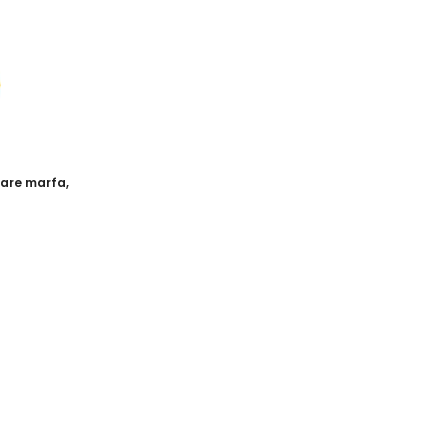
oare marfa
,