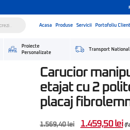
Acasa
Produse
Servicii
Portofoliu Client
Proiecte
Transport National
Personalizate
Carucior manip
etajat cu 2 polit
placaj fibrolem
1.459,50
lei
1.569,40
lei
(f