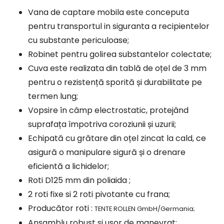
Vana de captare mobila este conceputa
pentru transportul in siguranta a recipientelor
cu substante periculoase;
Robinet pentru golirea substantelor colectate;
Cuva este realizata din tablă de oțel de 3 mm
pentru o rezistență sporită și durabilitate pe
termen lung;
Vopsire în câmp electrostatic, protejând
suprafața împotriva coroziunii și uzurii;
Echipată cu grătare din oțel zincat la cald, ce
asigură o manipulare sigură și o drenare
eficientă a lichidelor;
Roti D125 mm din poliaida ;
2 roti fixe si 2 roti pivotante cu frana;
Producător roti :
TENTE ROLLEN GmbH/Germania;
Ansamblu robust si usor de manevrat;