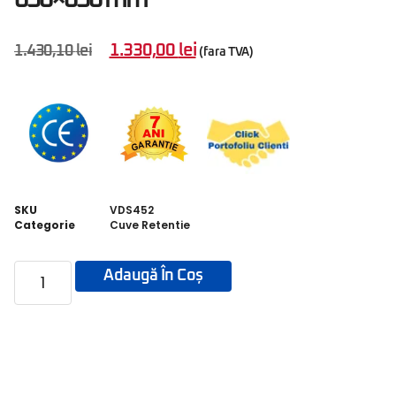
1.330,00
lei
1.430,10
lei
(fara TVA)
SKU
VDS452
Categorie
Cuve Retentie
Adaugă În Coș