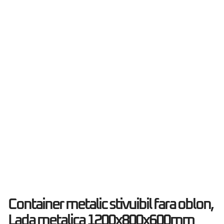
Container metalic stivuibil fara oblon,
Lada metalica 1200x800x600mm