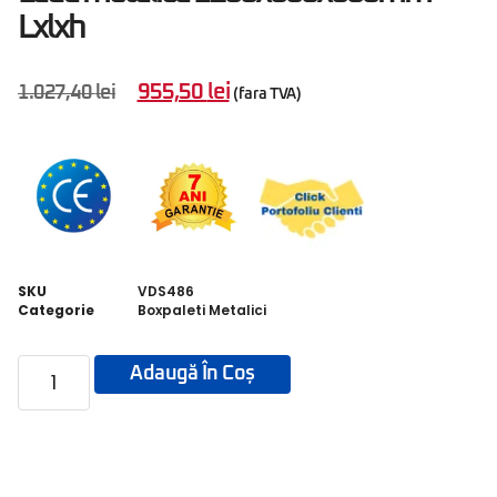
Lxlxh
955,50
lei
1.027,40
lei
(fara TVA)
SKU
VDS486
Categorie
Boxpaleti Metalici
Adaugă În Coș