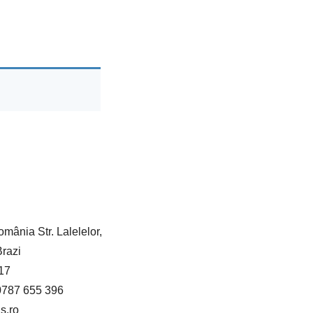
mânia Str. Lalelelor,
Brazi
17
787 655 396
s.ro