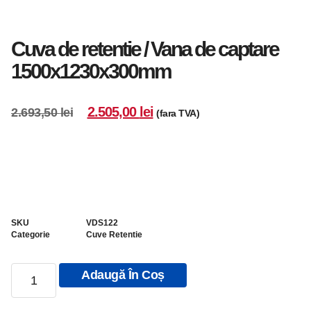
Cuva de retentie / Vana de captare
1500x1230x300mm
2.505,00
lei
2.693,50
lei
(fara TVA)
SKU
VDS122
Categorie
Cuve Retentie
Adaugă În Coș