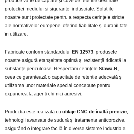
produce vane de captare și cuve de retenție destinate
protecției mediului și siguranței industriale. Soluțiile
noastre sunt proiectate pentru a respecta cerințele stricte
ale normativelor europene, oferind fiabilitate și durabilitate
în utilizare.
Fabricate conform standardului
EN 12573
, produsele
noastre asigură etanșeitate optimă și rezistență ridicată la
substanțe periculoase. Respectăm cerințele
Stawa-R
,
ceea ce garantează o capacitate de retenție adecvată și
utilizarea unor materiale special concepute pentru
expunerea la agenți chimici agresivi.
Producția este realizată cu
utilaje CNC de înaltă precizie
,
tehnologii avansate de sudură și tratamente anticorozive,
asigurând o integrare facilă în diverse sisteme industriale.