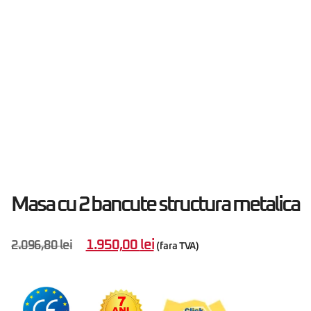
Masa cu 2 bancute structura metalica
1.950,00
lei
2.096,80
lei
(fara TVA)