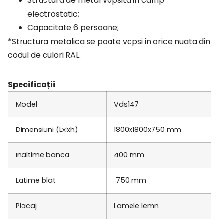
Structura de metal vopsita in camp
electrostatic;
Capacitate 6 persoane;
*Structura metalica se poate vopsi in orice nuata din
codul de culori RAL.
Specificații
Model
Vds147
Dimensiuni (Lxlxh)
1800x1800x750 mm
Inaltime banca
400 mm
Latime blat
750 mm
Placaj
Lamele lemn