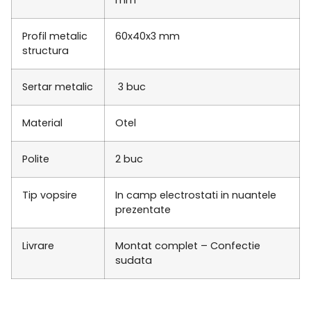
mm
Profil metalic
60x40x3 mm
structura
Sertar metalic
3 buc
Material
Otel
Polite
2 buc
Tip vopsire
In camp electrostati in nuantele
prezentate
Livrare
Montat complet – Confectie
sudata