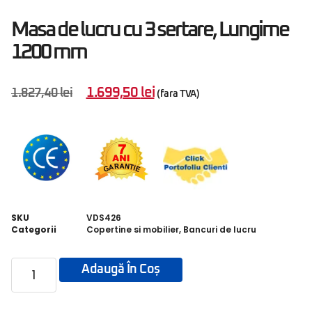
Masa de lucru cu 3 sertare, Lungime
1200 mm
1.699,50
lei
1.827,40
lei
(fara TVA)
SKU
VDS426
Categorii
Copertine si mobilier
,
Bancuri de lucru
Adaugă În Coș