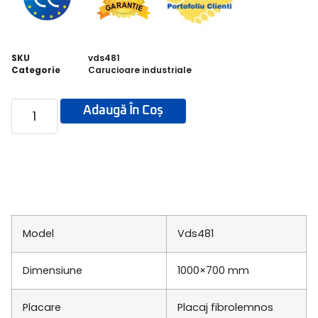
SKU
vds481
Categorie
Carucioare industriale
Adaugă În Coș
Model
Vds481
Dimensiune
1000×700 mm
Placare
Placaj fibrolemnos