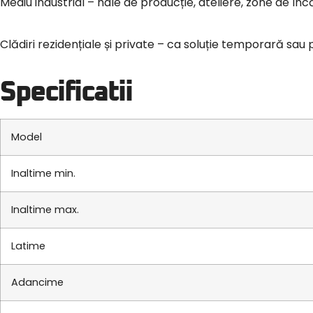
Mediu industrial – hale de producție, ateliere, zone de 
Clădiri rezidențiale și private – ca soluție temporară s
Specificatii
Model
Inaltime min.
Inaltime max.
Latime
Adancime