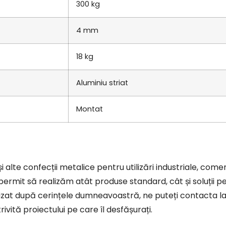
300 kg
4 mm
18 kg
Aluminiu striat
Montat
te confecții metalice pentru utilizări industriale, comerc
ermit să realizăm atât produse standard, cât și soluții p
lizat după cerințele dumneavoastră, ne puteți contacta l
ivită proiectului pe care îl desfășurați.