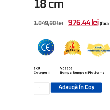
18 cm
976,44
lei
1.049,90
lei
(fara
SKU
VDS506
Categorii
Rampe
,
Rampe si Platforme
Adaugă În Coș