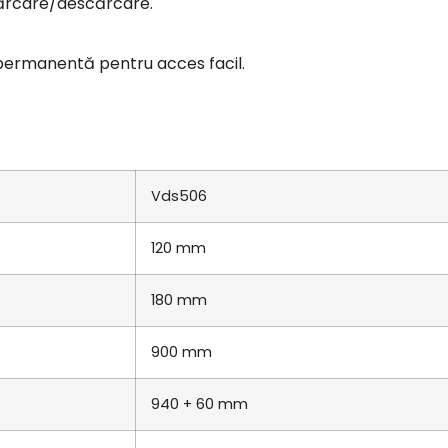
încărcare/descărcare.
au permanentă pentru acces facil.
Vds506
120 mm
180 mm
900 mm
940 + 60 mm