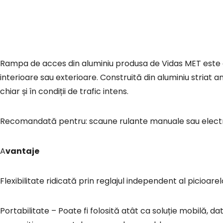
Rampa de acces din aluminiu produsa de Vidas MET este o soluție practică și eficientă pentru depășirea diferențelor de nivel în spații
interioare sau exterioare. Construită din aluminiu striat a
chiar și în condiții de trafic intens.
Recomandată pentru: scaune rulante manuale sau electrice
Avantaje
Flexibilitate ridicată prin reglajul independent al picioare
Portabilitate – Poate fi folosită atât ca soluție mobilă, datorită greutății reduse și designului portabil, cât și ca soluție fixă, prin montaj