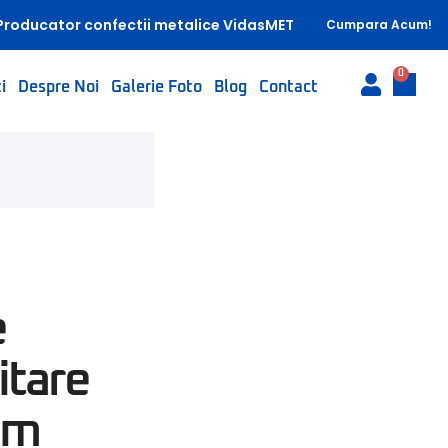
Producator confectii metalice VidasMET
Cumpara Acum!
0
i
Despre Noi
Galerie Foto
Blog
Contact
e
itare
mm