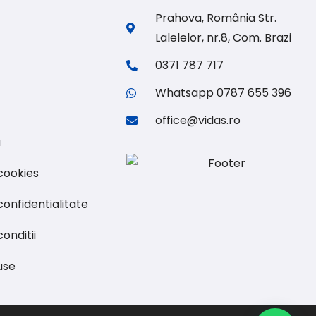
Prahova, România Str.
Lalelelor, nr.8, Com. Brazi
0371 787 717
Whatsapp 0787 655 396
office@vidas.ro
u
 cookies
confidentialitate
onditii
use