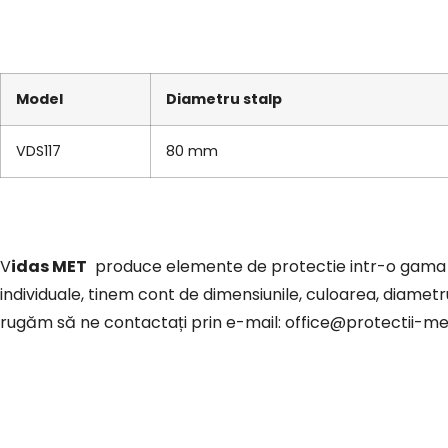
Model
Diametru stalp
VDS117
80 mm
Vidas MET
produce elemente de protectie intr-o gama 
individuale, tinem cont de dimensiunile, culoarea, diametrul
rugăm să ne contactați prin e-mail: office@protectii-me