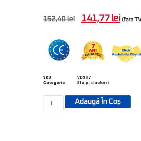
141,77
lei
152,40
lei
(fara T
SKU
VDS117
Categorie
Stalpi si bolarzi
Adaugă În Coș