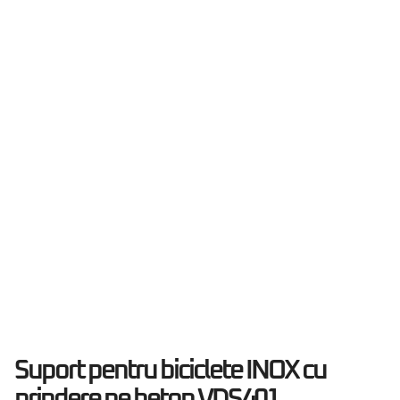
Suport pentru biciclete INOX cu
prindere pe beton VDS401