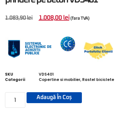
1.008,00
lei
1.083,90
lei
(fara TVA)
SKU
VDS401
Categorii
Copertine si mobilier
,
Rastel biciclete
Adaugă În Coș