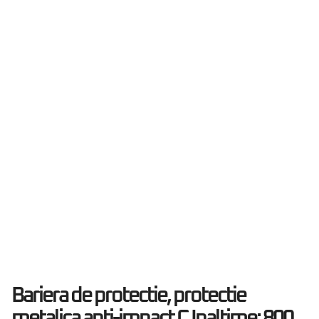
Bariera de protectie, protectie
metalica anti-impact C Inaltime: 800