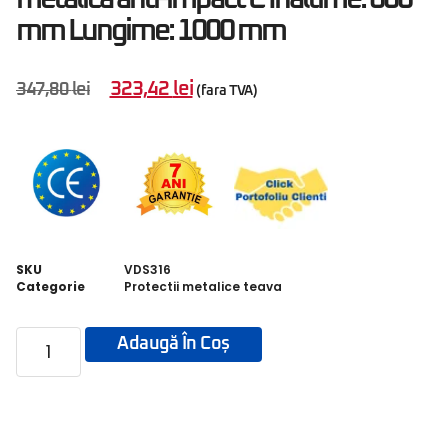
mm Lungime: 1000 mm
323,42
lei
347,80
lei
(fara TVA)
SKU
VDS316
Categorie
Protectii metalice teava
Adaugă În Coș