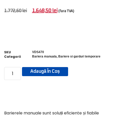
1.648,50
lei
1.772,60
lei
(fara TVA)
SKU
VDS470
Categorii
Bariera manuala
,
Bariere si garduri temporare
Adaugă În Coș
Barierele manuale sunt soluții eficiente și fiabile