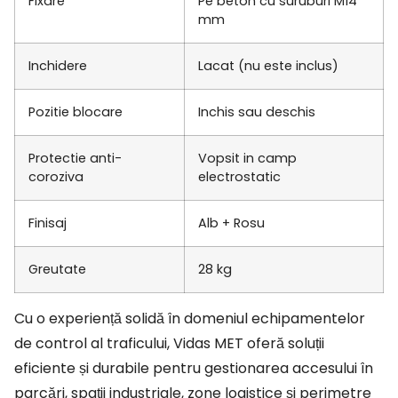
Fixare
Pe beton cu suruburi M14
mm
Inchidere
Lacat (nu este inclus)
Pozitie blocare
Inchis sau deschis
Protectie anti-
Vopsit in camp
coroziva
electrostatic
Finisaj
Alb + Rosu
Greutate
28 kg
Cu o experiență solidă în domeniul echipamentelor
de control al traficului, Vidas MET oferă soluții
eficiente și durabile pentru gestionarea accesului în
parcări, spații industriale, zone logistice și perimetre