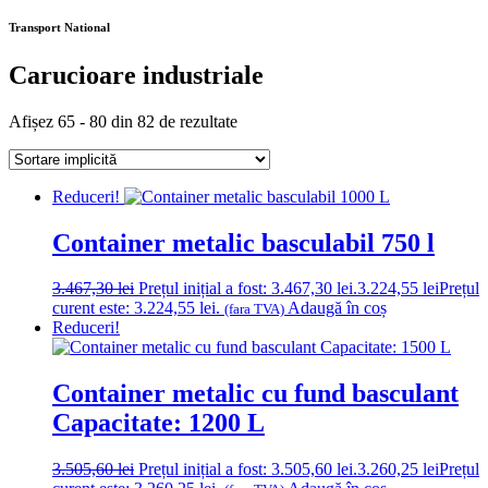
Transport National
Carucioare industriale
Afișez 65 - 80 din 82 de rezultate
Reduceri!
Container metalic basculabil 750 l
3.467,30
lei
Prețul inițial a fost: 3.467,30 lei.
3.224,55
lei
Prețul
curent este: 3.224,55 lei.
Adaugă în coș
(fara TVA)
Reduceri!
Container metalic cu fund basculant
Capacitate: 1200 L
3.505,60
lei
Prețul inițial a fost: 3.505,60 lei.
3.260,25
lei
Prețul