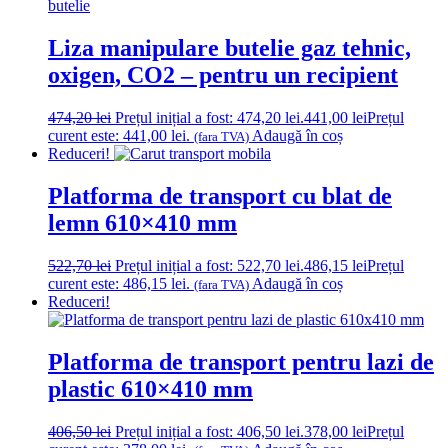
Liza manipulare butelie gaz tehnic,
oxigen, CO2 – pentru un recipient
474,20
lei
Prețul inițial a fost: 474,20 lei.
441,00
lei
Prețul
curent este: 441,00 lei.
Adaugă în coș
(fara TVA)
Reduceri!
Platforma de transport cu blat de
lemn 610×410 mm
522,70
lei
Prețul inițial a fost: 522,70 lei.
486,15
lei
Prețul
curent este: 486,15 lei.
Adaugă în coș
(fara TVA)
Reduceri!
Platforma de transport pentru lazi de
plastic 610×410 mm
406,50
lei
Prețul inițial a fost: 406,50 lei.
378,00
lei
Prețul