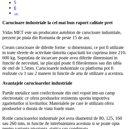
5
6
→
Carucioare industriale la cel mai bun raport calitate pret
Vidas MET este un producator autohton de carucioare industriale,
prezent pe piata din Romania de peste 15 de ani.
Cream carucioare de diferite forme si dimensiuni, ce pot fi utilizate
in toate sferele de activitate datorita capacitatii lor cuprinsa intre 210-
600 kg. Suprafata de incarcare poate avea diferite dimensiuni in
functie de necesitati, iar placajul poate fi fibrolemnos sau din tabla
de otel de 1,5mm. Carucioarele industriale cu platforma pot fi
realizate cu 1 sau 2 manere in functie de aria de utilizare a acestora.
Avantajele carucioarelor industriale
Partile metalice sunt confectionate din otel vopsit intr-un camp
electrostatic ce ofera produselor rezistenta sporita impotriva
zgarieturilor si loviturilor. Materialele pe care le utilizam ofera
produselor o durata de viata foarte mare.
Rotile carucioarelor industriale pot avea diametrul de 80, 125, 160
sau 260 mm, in functie de intrebuintarea acestuia si se poate opta
pentru varianta pivotanta, statica sau combinata.