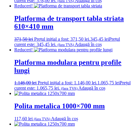
curent este: 378,00 lei.
Adaugă în coș
(fara TVA)
Reduceri!
Platforma de transport tabla striata
610×410 mm
371,50
lei
Prețul inițial a fost: 371,50 lei.
345,45
lei
Prețul
curent este: 345,45 lei.
Adaugă în coș
(fara TVA)
Reduceri!
Platforma modulara pentru profile
lungi
1.146,00
lei
Prețul inițial a fost: 1.146,00 lei.
1.065,75
lei
Prețul
curent este: 1.065,75 lei.
Adaugă în coș
(fara TVA)
Polita metalica 1000×700 mm
117,60
lei
Adaugă în coș
(fara TVA)