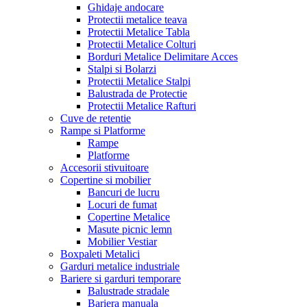
Ghidaje andocare
Protectii metalice teava
Protectii Metalice Tabla
Protectii Metalice Colturi
Borduri Metalice Delimitare Acces
Stalpi si Bolarzi
Protectii Metalice Stalpi
Balustrada de Protectie
Protectii Metalice Rafturi
Cuve de retentie
Rampe si Platforme
Rampe
Platforme
Accesorii stivuitoare
Copertine si mobilier
Bancuri de lucru
Locuri de fumat
Copertine Metalice
Masute picnic lemn
Mobilier Vestiar
Boxpaleti Metalici
Garduri metalice industriale
Bariere si garduri temporare
Balustrade stradale
Bariera manuala