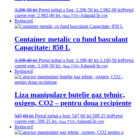
3.206,50
lei
Prețul inițial a fost: 3.206,50 lei.
2.982,00
lei
Prețul
curent este: 2.982,00 lei.
Adaugă în coș
(fara TVA)
Reduceri!
Container metalic cu fund basculant
Capacitate: 850 L
3.398,40
lei
Prețul inițial a fost: 3.398,40 lei.
3.160,50
lei
Prețul
curent este: 3.160,50 lei.
Adaugă în coș
(fara TVA)
Reduceri!
Liza manipulare butelie gaz tehnic,
oxigen, CO2 – pentru doua recipiente
547,60
lei
Prețul inițial a fost: 547,60 lei.
509,25
lei
Prețul
curent este: 509,25 lei.
Adaugă în coș
(fara TVA)
Reduceri!