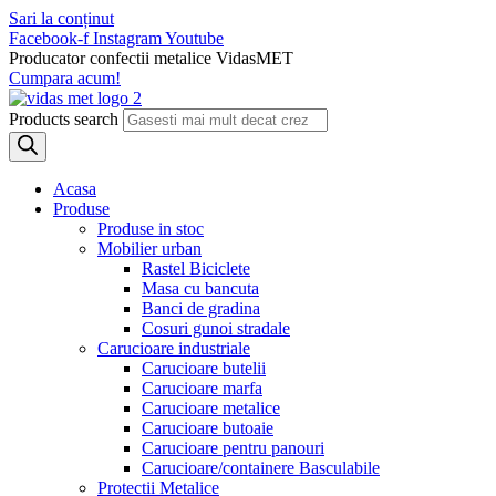
Sari la conținut
Facebook-f
Instagram
Youtube
Producator confectii metalice VidasMET
Cumpara acum!
Products search
Acasa
Produse
Produse in stoc
Mobilier urban
Rastel Biciclete
Masa cu bancuta
Banci de gradina
Cosuri gunoi stradale
Carucioare industriale
Carucioare butelii
Carucioare marfa
Carucioare metalice
Carucioare butoaie
Carucioare pentru panouri
Carucioare/containere Basculabile
Protectii Metalice