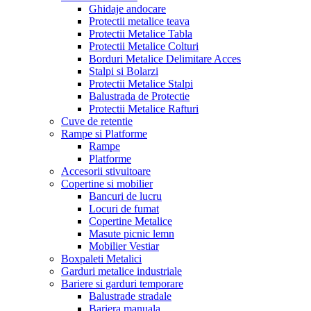
Ghidaje andocare
Protectii metalice teava
Protectii Metalice Tabla
Protectii Metalice Colturi
Borduri Metalice Delimitare Acces
Stalpi si Bolarzi
Protectii Metalice Stalpi
Balustrada de Protectie
Protectii Metalice Rafturi
Cuve de retentie
Rampe si Platforme
Rampe
Platforme
Accesorii stivuitoare
Copertine si mobilier
Bancuri de lucru
Locuri de fumat
Copertine Metalice
Masute picnic lemn
Mobilier Vestiar
Boxpaleti Metalici
Garduri metalice industriale
Bariere si garduri temporare
Balustrade stradale
Bariera manuala