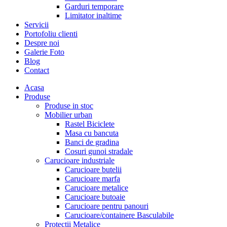
Garduri temporare
Limitator inaltime
Servicii
Portofoliu clienti
Despre noi
Galerie Foto
Blog
Contact
Acasa
Produse
Produse in stoc
Mobilier urban
Rastel Biciclete
Masa cu bancuta
Banci de gradina
Cosuri gunoi stradale
Carucioare industriale
Carucioare butelii
Carucioare marfa
Carucioare metalice
Carucioare butoaie
Carucioare pentru panouri
Carucioare/containere Basculabile
Protectii Metalice