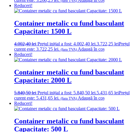
curent este: 3.260,25 lei.
Adaugă în coș
(fara TVA)
Reduceri!
Container metalic cu fund basculant
Capacitate: 1500 L
4.002,40
lei
Prețul inițial a fost: 4.002,40 lei.
3.722,25
lei
Prețul
curent este: 3.722,25 lei.
Adaugă în coș
(fara TVA)
Reduceri!
Container metalic cu fund basculant
Capacitate: 2000 L
5.840,50
lei
Prețul inițial a fost: 5.840,50 lei.
5.431,65
lei
Prețul
curent este: 5.431,65 lei.
Adaugă în coș
(fara TVA)
Reduceri!
Container metalic cu fund basculant
Capacitate: 500 L