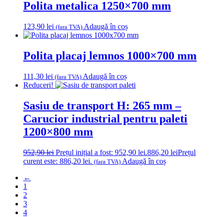
Polita metalica 1250×700 mm
123,90
lei
Adaugă în coș
(fara TVA)
Polita placaj lemnos 1000×700 mm
111,30
lei
Adaugă în coș
(fara TVA)
Reduceri!
Sasiu de transport H: 265 mm –
Carucior industrial pentru paleti
1200×800 mm
952,90
lei
Prețul inițial a fost: 952,90 lei.
886,20
lei
Prețul
curent este: 886,20 lei.
Adaugă în coș
(fara TVA)
←
1
2
3
4