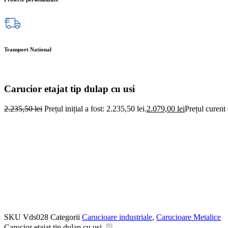
Transport National
Carucior etajat tip dulap cu usi
2.235,50
lei
Prețul inițial a fost: 2.235,50 lei.
2.079,00
lei
Prețul curent 
SKU
Vds028
Categorii
Carucioare industriale
,
Carucioare Metalice
Carucior etajat tip dulap cu usi