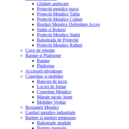
Ghidaje andocare
Protectii metalice teava
Protectii Metalice Tabla
Protectii Metalice Colturi
Borduri Metalice Delimitare Acces
Stalpi si Bolarzi
Protectii Metalice Stalpi
Balustrada de Protectie
Protectii Metalice Rafturi
Cuve de retentie
Rampe si Platforme
Rampe
Platforme
Accesorii stivuitoare
Copertine si mobilier
Bancuri de lucru
Locuri de fumat
Copertine Metalice
Masute picnic lemn
Mobilier Vestiar
Boxpaleti Metalici
Garduri metalice industriale
Bariere si garduri temporare
Balustrade stradale
Bariera manuala