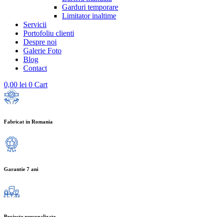
Garduri temporare
Limitator inaltime
Servicii
Portofoliu clienti
Despre noi
Galerie Foto
Blog
Contact
0,00
lei
0
Cart
Fabricat in Romania
Garantie 7 ani
Proiecte personalizate