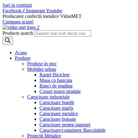
Sari la conținut
Facebook-f
Instagram
Youtube
Producator confectii metalice VidasMET
Cumpara acum!
Products search
Acasa
Produse
Produse in stoc
Mobilier urban
Rastel Biciclete
Masa cu bancuta
Banci de gradina
Cosuri gunoi stradale
Carucioare industriale
Carucioare butelii
Carucioare marfa
Carucioare metalice
Carucioare butoaie
Carucioare pentru panouri
Carucioare/containere Basculabile
Protectii Metalice