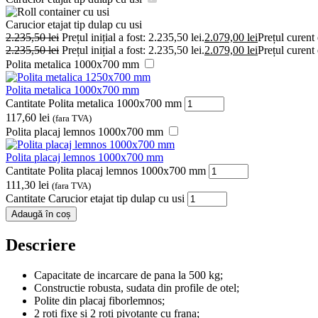
Carucior etajat tip dulap cu usi
2.235,50
lei
Prețul inițial a fost: 2.235,50 lei.
2.079,00
lei
Prețul curent 
2.235,50
lei
Prețul inițial a fost: 2.235,50 lei.
2.079,00
lei
Prețul curent 
Polita metalica 1000x700 mm
Polita metalica 1000x700 mm
Cantitate Polita metalica 1000x700 mm
117,60
lei
(fara TVA)
Polita placaj lemnos 1000x700 mm
Polita placaj lemnos 1000x700 mm
Cantitate Polita placaj lemnos 1000x700 mm
111,30
lei
(fara TVA)
Cantitate Carucior etajat tip dulap cu usi
Adaugă în coș
Descriere
Capacitate de incarcare de pana la 500 kg;
Constructie robusta, sudata din profile de otel;
Polite din placaj fiborlemnos;
2 roti fixe si 2 roti pivotante cu frana;