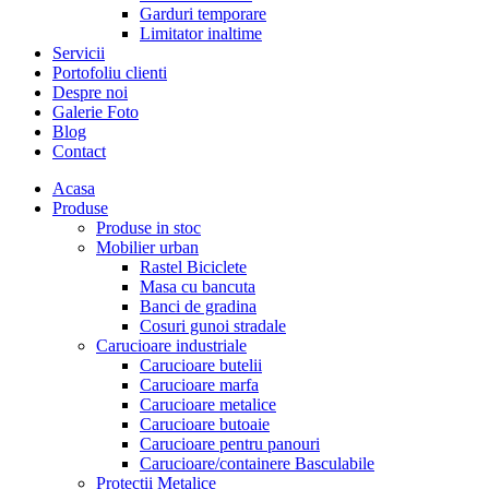
Garduri temporare
Limitator inaltime
Servicii
Portofoliu clienti
Despre noi
Galerie Foto
Blog
Contact
Acasa
Produse
Produse in stoc
Mobilier urban
Rastel Biciclete
Masa cu bancuta
Banci de gradina
Cosuri gunoi stradale
Carucioare industriale
Carucioare butelii
Carucioare marfa
Carucioare metalice
Carucioare butoaie
Carucioare pentru panouri
Carucioare/containere Basculabile
Protectii Metalice