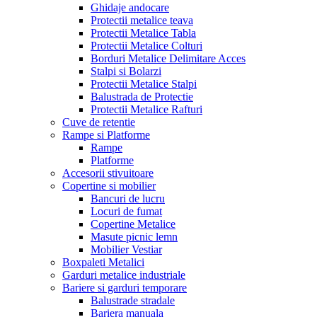
Ghidaje andocare
Protectii metalice teava
Protectii Metalice Tabla
Protectii Metalice Colturi
Borduri Metalice Delimitare Acces
Stalpi si Bolarzi
Protectii Metalice Stalpi
Balustrada de Protectie
Protectii Metalice Rafturi
Cuve de retentie
Rampe si Platforme
Rampe
Platforme
Accesorii stivuitoare
Copertine si mobilier
Bancuri de lucru
Locuri de fumat
Copertine Metalice
Masute picnic lemn
Mobilier Vestiar
Boxpaleti Metalici
Garduri metalice industriale
Bariere si garduri temporare
Balustrade stradale
Bariera manuala