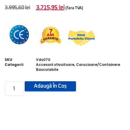
3.715,95
lei
3.995,60
lei
(fara TVA)
SKU
Vds070
Categorii
Accesorii stivuitoare
,
Carucioare/Containere
Basculabile
Adaugă În Coș