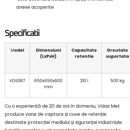
anexe acoperite
Specificatii
Model
Dimensiuni
Capacitate
Greutate
(LxPxH)
retentie
suportata
VDS087
650x650x600
210 l
500 kg
mm
Cu o experiență de 20 de ani în domeniu, Vidas Met
produce vane de captare și cuve de retenție
destinate protecției mediului și siguranței industriale.