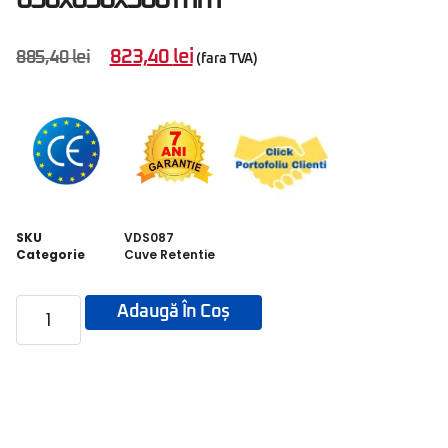
823,40
lei
885,40
lei
(fara TVA)
SKU
VDS087
Categorie
Cuve Retentie
Adaugă În Coș