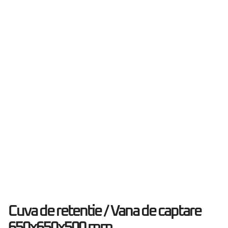
Cuva de retentie / Vana de captare
650x650x500 mm