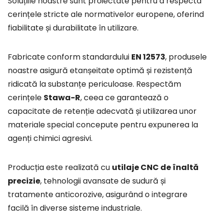
Soluțiile noastre sunt proiectate pentru a respecta
cerințele stricte ale normativelor europene, oferind
fiabilitate și durabilitate în utilizare.
Fabricate conform standardului
EN 12573
, produsele
noastre asigură etanșeitate optimă și rezistență
ridicată la substanțe periculoase. Respectăm
cerințele
Stawa-R
, ceea ce garantează o
capacitate de retenție adecvată și utilizarea unor
materiale special concepute pentru expunerea la
agenți chimici agresivi.
Producția este realizată cu
utilaje CNC de înaltă
precizie
, tehnologii avansate de sudură și
tratamente anticorozive, asigurând o integrare
facilă în diverse sisteme industriale.