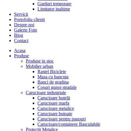
Garduri temporare
Limitator inaltime
Servicii
Portofoliu clienti
Despre noi
Galerie Foto
Blog
Contact
Acasa
Produse
Produse in stoc
Mobilier urban
Rastel Biciclete
Masa cu bancuta
Banci de gradina
Cosuri gunoi stradale
Carucioare industriale
Carucioare butelii
Carucioare marfa
Carucioare metalice
Carucioare butoaie
Carucioare pentru panouri
Carucioare/containere Basculabile
Protectii Metalice