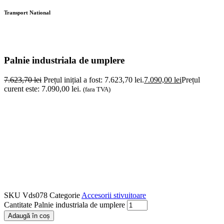
Transport National
Palnie industriala de umplere
7.623,70
lei
Prețul inițial a fost: 7.623,70 lei.
7.090,00
lei
Prețul
curent este: 7.090,00 lei.
(fara TVA)
SKU
Vds078
Categorie
Accesorii stivuitoare
Cantitate Palnie industriala de umplere
Adaugă în coș