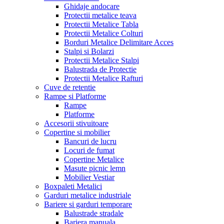
Ghidaje andocare
Protectii metalice teava
Protectii Metalice Tabla
Protectii Metalice Colturi
Borduri Metalice Delimitare Acces
Stalpi si Bolarzi
Protectii Metalice Stalpi
Balustrada de Protectie
Protectii Metalice Rafturi
Cuve de retentie
Rampe si Platforme
Rampe
Platforme
Accesorii stivuitoare
Copertine si mobilier
Bancuri de lucru
Locuri de fumat
Copertine Metalice
Masute picnic lemn
Mobilier Vestiar
Boxpaleti Metalici
Garduri metalice industriale
Bariere si garduri temporare
Balustrade stradale
Bariera manuala