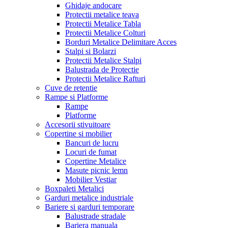
Ghidaje andocare
Protectii metalice teava
Protectii Metalice Tabla
Protectii Metalice Colturi
Borduri Metalice Delimitare Acces
Stalpi si Bolarzi
Protectii Metalice Stalpi
Balustrada de Protectie
Protectii Metalice Rafturi
Cuve de retentie
Rampe si Platforme
Rampe
Platforme
Accesorii stivuitoare
Copertine si mobilier
Bancuri de lucru
Locuri de fumat
Copertine Metalice
Masute picnic lemn
Mobilier Vestiar
Boxpaleti Metalici
Garduri metalice industriale
Bariere si garduri temporare
Balustrade stradale
Bariera manuala