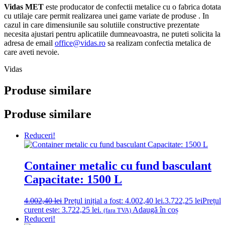
Vidas MET
este producator de confectii metalice cu o fabrica dotata
cu utilaje care
permit realizarea unei game variate de produse . In
cazul in care dimensiunile sau solutiile
constructive prezentate
necesita ajustari pentru aplicatiile dumneavoastra, ne puteti solicita la
adresa de email
office@vidas.ro
sa realizam confectia metalica de
care aveti nevoie.
Vidas
Produse similare
Produse similare
Reduceri!
Container metalic cu fund basculant
Capacitate: 1500 L
4.002,40
lei
Prețul inițial a fost: 4.002,40 lei.
3.722,25
lei
Prețul
curent este: 3.722,25 lei.
Adaugă în coș
(fara TVA)
Reduceri!