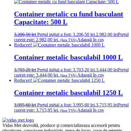
Container metalic cu fund basculant
Capacitate: 500 L
3.206,50
lei
Prețul inițial a fost: 3.206,50 lei.
2.982,00
lei
Prețul
curent este: 2.982,00 lei.
Adaugă în coș
(fara TVA)
Reduceri!
Container metalic basculabil 1000 L
3.703,20
lei
Prețul inițial a fost: 3.703,20 lei.
3.444,00
lei
Prețul
curent este: 3.444,00 lei.
Adaugă în coș
(fara TVA)
Reduceri!
Container metalic basculabil 1250 L
3.995,60
lei
Prețul inițial a fost: 3.995,60 lei.
3.715,95
lei
Prețul
curent este: 3.715,95 lei.
Adaugă în coș
(fara TVA)
Vidas Met dezvoltă, produce și comercializeaza accesorii pentru
stivuitoare, carucioare industriale, mese de lucru, cuve de retentie,