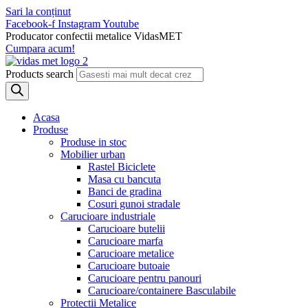
Sari la conținut
Facebook-f
Instagram
Youtube
Producator confectii metalice VidasMET
Cumpara acum!
Products search
Acasa
Produse
Produse in stoc
Mobilier urban
Rastel Biciclete
Masa cu bancuta
Banci de gradina
Cosuri gunoi stradale
Carucioare industriale
Carucioare butelii
Carucioare marfa
Carucioare metalice
Carucioare butoaie
Carucioare pentru panouri
Carucioare/containere Basculabile
Protectii Metalice