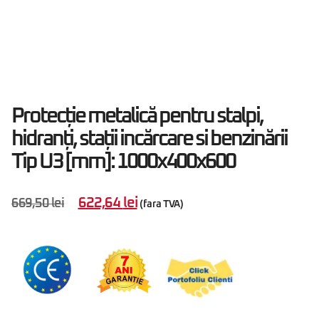
Protecție metalică pentru stalpi,
hidranți, stații incărcare si benzinării
Tip U3 [mm]: 1000x400x600
622,64
lei
669,50
lei
(fara TVA)