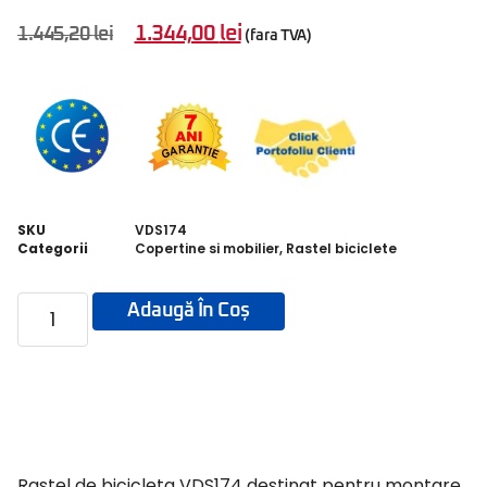
1.344,00
lei
1.445,20
lei
(fara TVA)
SKU
VDS174
Categorii
Copertine si mobilier
,
Rastel biciclete
Adaugă În Coș
Rastel de bicicleta VDS174 destinat pentru montare