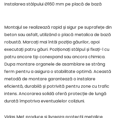
Instalarea stâlpului Ø160 mm pe placă de bază
Montajul se realizează rapid și sigur pe suprafețe din
beton sau asfalt, utilizând o placă metalica de bază
robustă. Marcați mai întâi poziția găurilor, apoi
executați patru găuri. Poziționați stâlpul și fixați-l cu
patru ancore tip conexpand sau ancora chimica.
Dupa montare organele de asamblare se strâng
ferm pentru a asigura o stabilitate optimă. Această
metodă de montare garantează o instalare
eficientă, durabilă și potrivită pentru zone cu trafic
intens. Ancorarea solidă oferă protecție de lungă
durată împotriva eventualelor coliziuni.
Vidas Met produce si livreaza protectii metalice