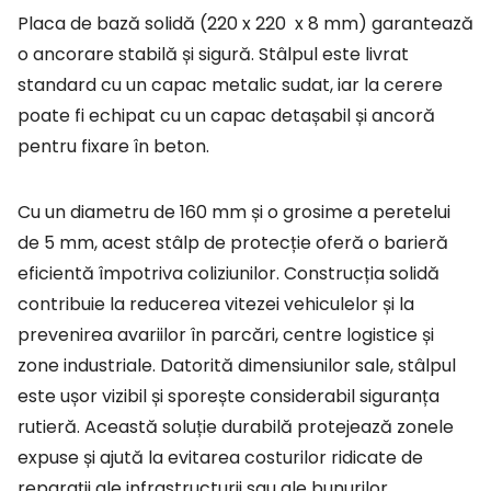
Placa de bază solidă (220 x 220 x 8 mm) garantează
o ancorare stabilă și sigură. Stâlpul este livrat
standard cu un capac metalic sudat, iar la cerere
poate fi echipat cu un capac detașabil și ancoră
pentru fixare în beton.
Cu un diametru de 160 mm și o grosime a peretelui
de 5 mm, acest stâlp de protecție oferă o barieră
eficientă împotriva coliziunilor. Construcția solidă
contribuie la reducerea vitezei vehiculelor și la
prevenirea avariilor în parcări, centre logistice și
zone industriale. Datorită dimensiunilor sale, stâlpul
este ușor vizibil și sporește considerabil siguranța
rutieră. Această soluție durabilă protejează zonele
expuse și ajută la evitarea costurilor ridicate de
reparații ale infrastructurii sau ale bunurilor.