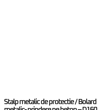
Stalp metalic de protectie / Bolard
metalic- prindere pe beton – D160