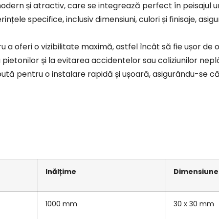
modern și atractiv, care se integrează perfect în peisajul
ințele specifice, inclusiv dimensiuni, culori și finisaje, as
 a oferi o vizibilitate maximă, astfel încât să fie ușor de 
pietonilor și la evitarea accidentelor sau coliziunilor nepl
epută pentru o instalare rapidă și ușoară, asigurându-se c
Inălțime
Dimensiune 
1000 mm
30 x 30 mm