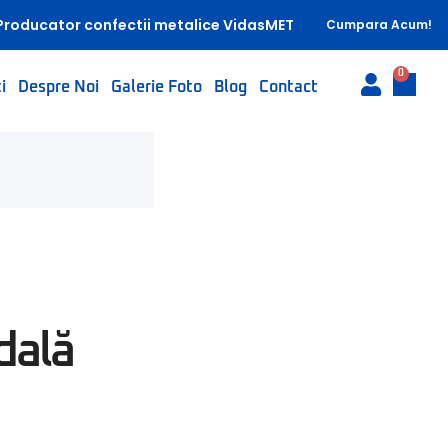
Producator confectii metalice VidasMET
Cumpara Acum!
0
i
Despre Noi
Galerie Foto
Blog
Contact
dală