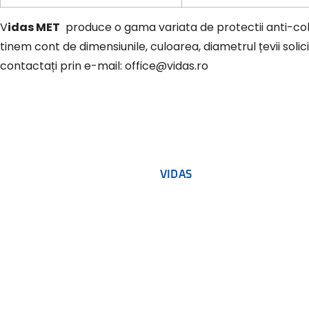
Vidas MET
produce o gama variata de protectii anti-coliz
tinem cont de dimensiunile, culoarea, diametrul țevii solic
contactați prin e-mail: office@vidas.ro
VIDAS