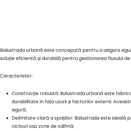
Balustrada urbană este concepută pentru a asigura siguranța, delimitarea și organizarea spațiilor urbane aglomerate. Aceasta este o
soluție eficientă și durabilă pentru gestionarea fluxului de 
Caracteristici :
Construcție robustă: Balustrada urbană este fabricată
durabilitate în fața uzurii și factorilor externi. Acea
sigură;
Delimitare clară a spațiilor: Balustrada este ideală p
ciclouri sau zone de odihnă;