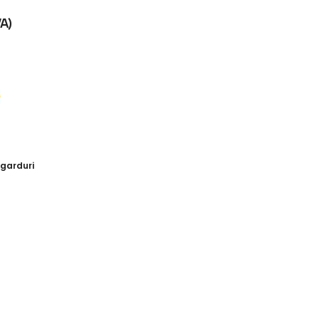
VA)
 garduri