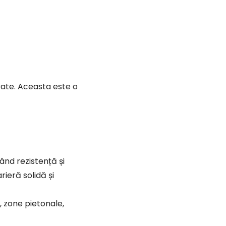
ând rezistență și
rieră solidă și
, zone pietonale,