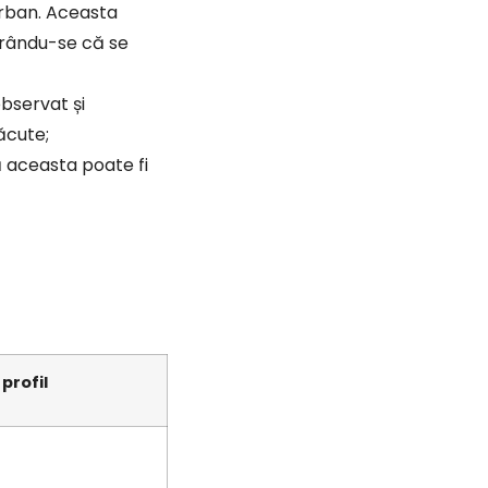
 urban. Aceasta
igurându-se că se
observat și
ăcute;
ă aceasta poate fi
profil