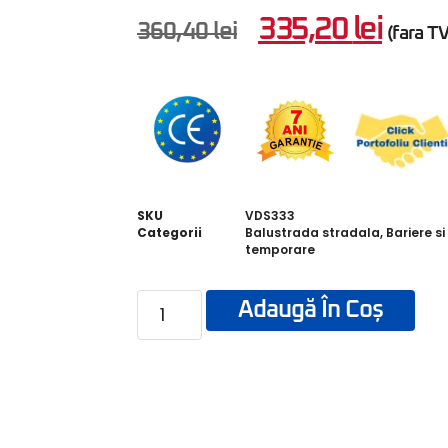
335,20
lei
360,40
lei
(fara T
SKU
VDS333
Categorii
Balustrada stradala
,
Bariere si
temporare
Adaugă În Coș