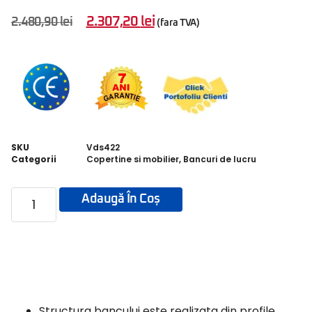
2.307,20
lei
2.480,90
lei
(fara TVA)
SKU
Vds422
Categorii
Copertine si mobilier
,
Bancuri de lucru
Adaugă În Coș
Structura bancului este realizata din profile