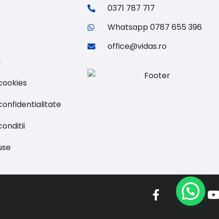
0371 787 717
Whatsapp 0787 655 396
office@vidas.ro
u
 cookies
confidentialitate
onditii
use