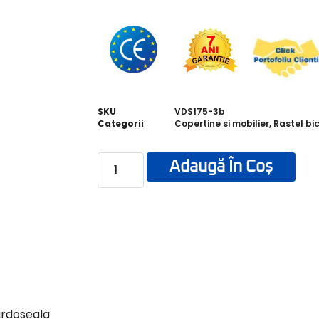
SKU
VDS175-3b
Categorii
Copertine si mobilier
,
Rastel bic
Adaugă În Coș
ardoseala